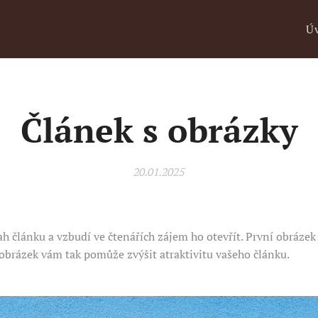
Ú
Článek s obrázky
20.01.2025
h článku a vzbudí ve čtenářích zájem ho otevřít. První obrázek 
obrázek vám tak pomůže zvýšit atraktivitu vašeho článku.