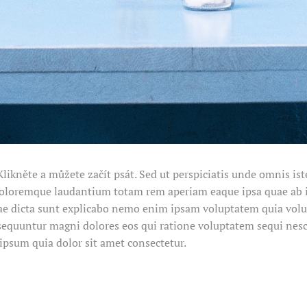
Klikněte a můžete začít psát. Sed ut perspiciatis unde omnis iste
loremque laudantium totam rem aperiam eaque ipsa quae ab ill
tae dicta sunt explicabo nemo enim ipsam voluptatem quia volu
nsequuntur magni dolores eos qui ratione voluptatem sequi nes
ipsum quia dolor sit amet consectetur.