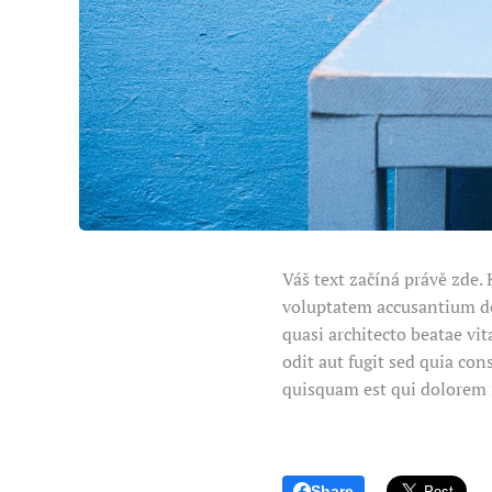
Váš text začíná právě zde. 
voluptatem accusantium do
quasi architecto beatae vi
odit aut fugit sed quia co
quisquam est qui dolorem 
Share