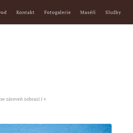
vod
Kontakt
Fotogalerie
Maséři
Služby
se zároveň zobrazí i v