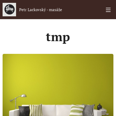
Petr Lackovský - masáže
tmp