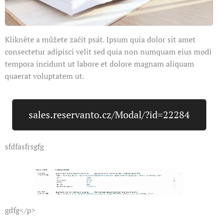
Klikněte a můžete začít psát. Ipsum quia dolor sit amet
consectetur adipisci velit sed quia non numquam eius modi
tempora incidunt ut labore et dolore magnam aliquam
quaerat voluptatem ut.
sales.reservanto.cz/Modal/?id=22284
sfdfasfrsgfg
gdfg</p>