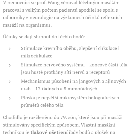
V nemocnici se prof. Wang věnoval léčebným masážím
pracoval s velkým počtem pacientů apodílel se spolu s
odborníky z neurologie na výzkumech účinků reflexních
masáží na organismus.
Účinky se dají shrnout do těchto bodů:
Stimulace krevního oběhu, zlepšení cirkulace i
mikrocirkulace
Stimulace nervového systému – koncové části těla
jsou hustě protkány sítí nervů a receptorů
Mechanismus působení na jangových a ajinových
drah – 12 řádných a 8 mimořádných
Ploska je největší mikrosystém holografických
průmětů celého těla
Chodidlo je rozčleněno do 79. zón, které jsou při masáži
stimulovány specifickým způsobem. Vlastní masážní
technikou je
tlakové ošetření
řady bodů a plošek na