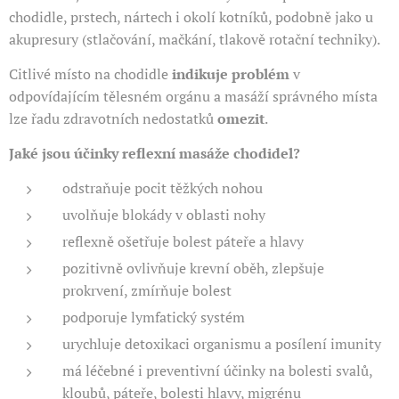
chodidle, prstech, nártech i okolí kotníků, podobně jako u
akupresury (stlačování, mačkání, tlakově rotační techniky).
Citlivé místo na chodidle
indikuje problém
v
odpovídajícím tělesném orgánu a masáží správného místa
lze řadu zdravotních nedostatků
omezit
.
Jaké jsou účinky reflexní masáže chodidel?
odstraňuje pocit těžkých nohou
uvolňuje blokády v oblasti nohy
reflexně ošetřuje bolest páteře a hlavy
pozitivně ovlivňuje krevní oběh, zlepšuje
prokrvení, zmírňuje bolest
podporuje lymfatický systém
urychluje detoxikaci organismu a posílení imunity
má léčebné i preventivní účinky na bolesti svalů,
kloubů, páteře, bolesti hlavy, migrénu