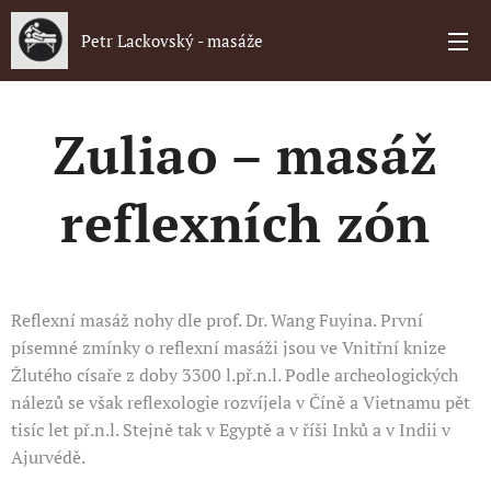
Petr Lackovský - masáže
Zuliao – masáž
reflexních zón
Reflexní masáž nohy dle prof. Dr. Wang Fuyina. První
písemné zmínky o reflexní masáži jsou ve Vnitřní knize
Žlutého císaře z doby 3300 l.př.n.l. Podle archeologických
nálezů se však reflexologie rozvíjela v Číně a Vietnamu pět
tisíc let př.n.l. Stejně tak v Egyptě a v říši Inků a v Indii v
Ajurvédě.